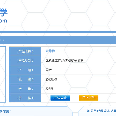
>
/
云母粉
无机化工产品/无机矿物原料
国产
25KG/包
325目