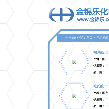
您当前的位置：
首页
>
产品展示
吲哚醌
[20
产地：
国产
供应商：
/
品 牌：
吐氏酸
[20
产地：
国产
供应商：
/
品 牌：