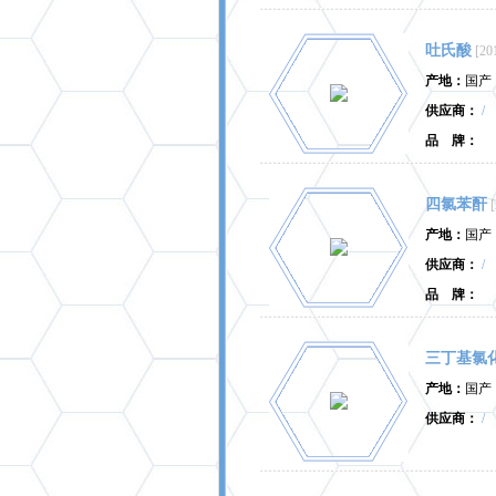
吐氏酸
[20
产地：
国产
供应商：
/
品 牌：
四氯苯酐
产地：
国产
供应商：
/
品 牌：
三丁基氯
产地：
国产
供应商：
/