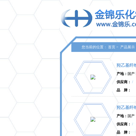
您当前的位置：
首页
>
产品展示
羟乙基纤
产地：
国产
供应商：
/
品 牌：
羟乙基纤
产地：
国产
供应商：
/
品 牌：