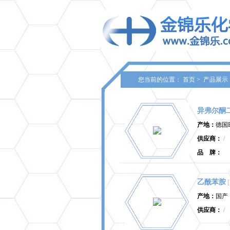
您当前的位置：
首页
>
产品展示
异弗尔酮
产地：
德国B
供应商：
/
品 牌：
乙酰苯胺
产地：
国产
供应商：
/